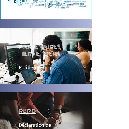
Politique
PARTENAIRES,
TIERS ET LIENS
Politique
RGPD
Déclaration de