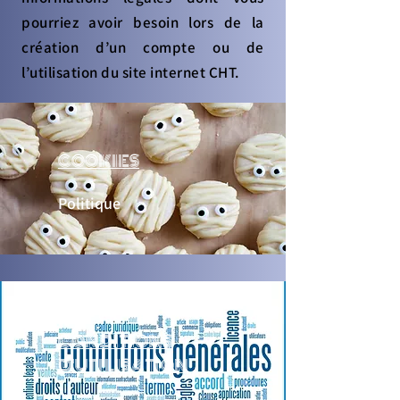
pourriez avoir besoin lors de la
création d’un compte ou de
l’utilisation du site internet CHT.
COOKIES
Politique
CONDITIONS
D'UTILISATION