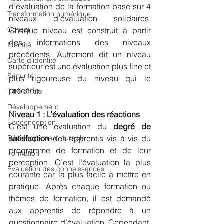
d’évaluation de la formation basé sur 4 
Transformation numérique
niveaux d’évaluation solidaires. 
Conseil
Chaque niveau est construit à partir 
des informations des niveaux 
Identité
précédents. Autrement dit un niveau 
Carte d'identité
supérieur est une évaluation plus fine et 
Sécurité
plus rigoureuse du niveau qui le 
précède.
Titre officiel
Développement
Niveau 1 : L’évaluation des réactions
Écoconception
C’est une évaluation du 
degré de 
Développement durable
satisfaction
 des apprentis vis à vis du 
programme de formation et de leur 
Formation
perception. C’est l’évaluation la plus 
Evaluation des connaissances
courante car la plus facile à mettre en 
pratique. Après chaque formation ou 
thèmes de formation, il est demandé 
aux apprentis de répondre à un 
questionnaire d’évaluation. Cependant, 