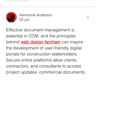
Hermoine Anderson
02 juil.
Effective document management is 
essential in CCM, and the principles 
behind 
web design farnham
 can inspire 
the development of user-friendly digital 
portals for construction stakeholders. 
Secure online platforms allow clients, 
contractors, and consultants to access 
project updates, commercial documents, 
and contract information efficiently. 
Improved accessibility reduces 
administrative delays while supporting 
transparent communication throughout the 
project lifecycle. As a result, project teams 
can make informed decisions using 
accurate and up-to-date information.
J'aime