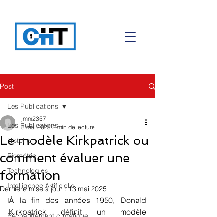
Post
Les Publications
jmm2357
Les Publications
8 mai 2025
2 min de lecture
Le modèle Kirkpatrick ou
Histoire
comment évaluer une
Biométrie
Technologies
formation
Intelligence Artificielle
Dernière mise à jour :
13 mai 2025
À la fin des années 1950, Donald 
IA
Kirkpatrick définit un modèle 
Réchauffement climatique