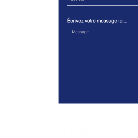
Écrivez votre message ici...
68, avenue de
-
France