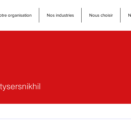
tre organisation
Nos industries
Nous choisir
N
rsnikhil
ysersnikhil