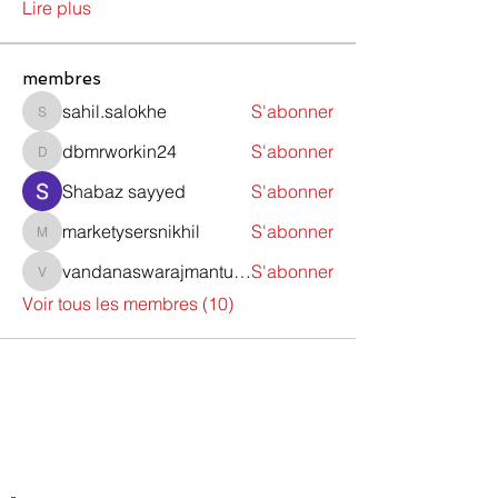
Lire plus
membres
sahil.salokhe
S'abonner
sahil.salokhe
dbmrworkin24
S'abonner
dbmrworkin24
Shabaz sayyed
S'abonner
marketysersnikhil
S'abonner
marketysersnikhil
vandanaswarajmanturgekar
S'abonner
vandanaswarajmanturgekar
Voir tous les membres (10)
Contactez-nous
Do Not Sell My Personal Information