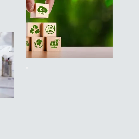
Répo
publ
une 
pour
Pour
fois 
comp
que 
Conjuguer performance
savoi
économique, performance
notr
sociale et performance
Déco
environnementale est une
nous
démarche accessible à toutes