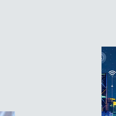
202
les entreprises, quels que
nos
soient leur statut, leur taille et
clie
leur secteur d'activité.
çus
C'est le pari que CHT a fait en
 de
cherchant à avoir un impact
positif sur la planète tout en
parvenant à un équilibre
économique viable pour elle et
eur
ses salariés.
Nous sommes heureux de
au
vous
présenter la contribution
de notre entreprise aux enjeux
du développement durable.