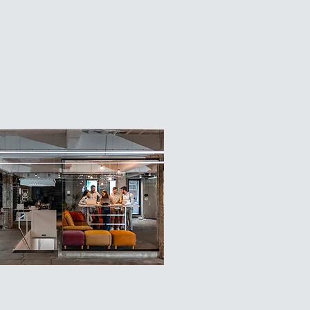
eur cœur de métier.
rez les 4 domaines
HT qui vous sont
ntés tant du...