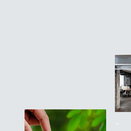
sur l
ESN ? À l'exception des plus
Explo
récentes, très peu d'entre-
des
C
elles sont nées ESN.
prése
Certaines d'entre-elles ont
une histoire, une
construction qui
justifient
de
leur statut présent d'ESN.
C'est la cas de CHT.
Notre histoire en quelques
mots