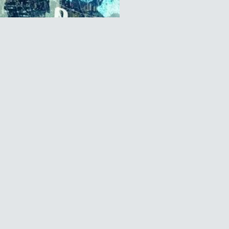
e ESN, CHT fournit des
ces complets qui couvrent
mbreuses activités:
il, projet, développement
ploiement de nos
ions sur mesure, etc.
itrise de ces services
e sur 4 domaines
ipaux qui vont permettre à
lients de se concentrer