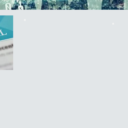
NOTRE
HISTOIRE
Comm
Dans l'offre numérique que
servi
l'on peut qualifier de
de no
pléthorique, les ESN jouent
conse
un rôle crucial dans
et dé
l'accompagnement des
solut
entreprises. Les différencier
La ma
des autres acteurs du digital
repos
peut s’avérer être un
princ
véritable défi. Alors,
nos c
comment reconnaître une