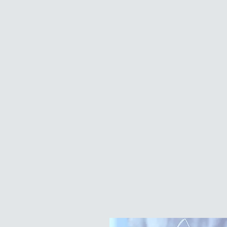
Découvrez nos modes
d'intervention. Ils sont con
pour répondre aux besoins
nos clients en matière de
développement,
d'hébergement et de
stockage des données ou l
traitement. La qualité et la
satisfaction des client
sont
cœur de nos
modes